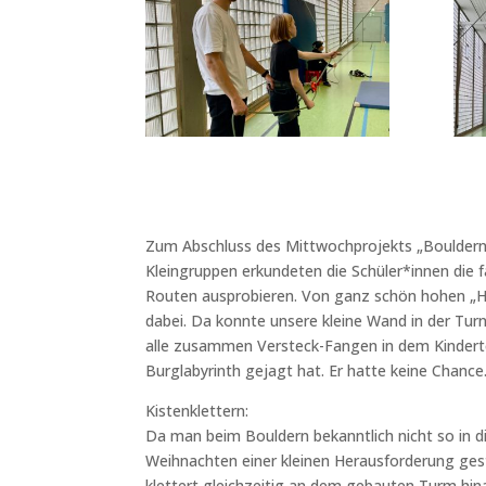
Zum Abschluss des Mittwochprojekts „Bouldern“ du
Kleingruppen erkundeten die Schüler*innen die f
Routen ausprobieren. Von ganz schön hohen „Hig
dabei. Da konnte unsere kleine Wand in der Tur
alle zusammen Versteck-Fangen in dem Kinderteil
Burglabyrinth gejagt hat. Er hatte keine Chance
Kistenklettern:
Da man beim Bouldern bekanntlich nicht so in d
Weihnachten einer kleinen Herausforderung gest
klettert gleichzeitig an dem gebauten Turm hin