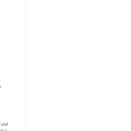
h
r und
 Das