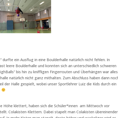
rfte ein Ausflug in eine Boulderhalle natürlich nicht fehlen. In
ast leere Boulderhalle und konnten sich an unterschiedlich schweren
hBalls“ bis hin zu kniffligen Fingerrouten und Überhängen war alles
nhalle natürlich nicht ganz mithalten. Zum Abschluss haben dann noc
 der Halle gespielt, wobei unser Sportlehrer Luiz die Kids durch ein
.
ie Höhe klettert, haben sich die Schüler*innen am Mittwoch vor
ellt. Colakisten-Klettern. Dabei stapelt man Colakisten übereinende
auf. Je mehr Kisten man stapelt, desto höher und wackeliger wird es.