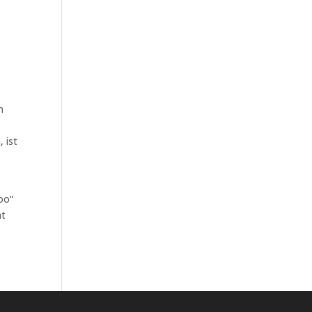
n
 ist
oo“
at