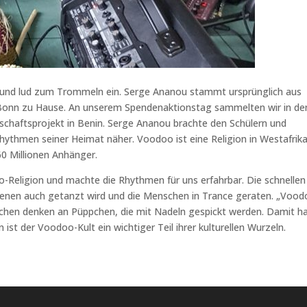
t und lud zum Trommeln ein. Serge Ananou stammt ursprünglich aus
 in Bonn zu Hause. An unserem Spendenaktionstag sammelten wir in de
rschaftsprojekt in Benin. Serge Ananou brachte den Schülern und
thmen seiner Heimat näher. Voodoo ist eine Religion in Westafrika,
60 Millionen Anhänger.
o-Religion und machte die Rhythmen für uns erfahrbar. Die schnellen
 denen auch getanzt wird und die Menschen in Trance geraten. „Vood
schen denken an Püppchen, die mit Nadeln gespickt werden. Damit h
st der Voodoo-Kult ein wichtiger Teil ihrer kulturellen Wurzeln.